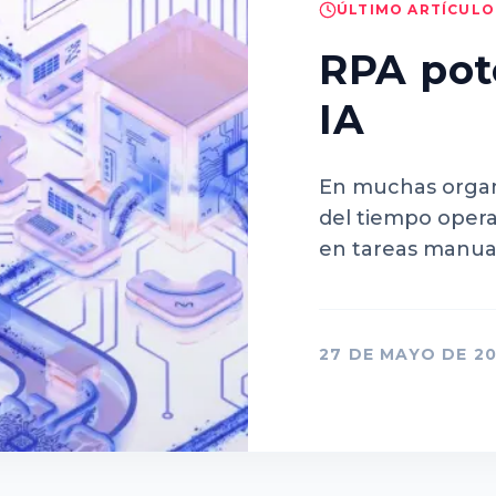
ÚLTIMO ARTÍCULO
RPA pot
IA
En muchas organ
del tiempo opera
en tareas manual
sistemas, validar
documentos o ge
por mail. A medi
27 DE MAYO DE 2