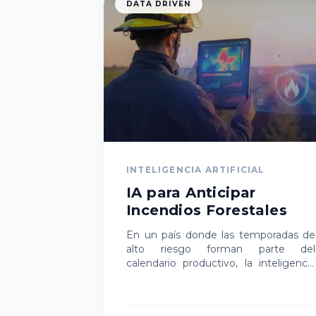
DATA DRIVEN
INTELIGENCIA ARTIFICIAL
IA para Anticipar
Incendios Forestales
En un país donde las temporadas de
alto riesgo forman parte del
calendario productivo, la inteligencia
artificial permite detectar focos
incipientes en minutos, reducir
pérdidas y…