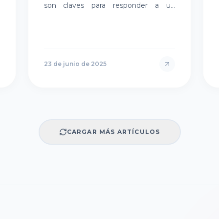
son claves para responder a un
entorno con alta presión regulatoria,
sensibilidad en el abastecimiento y
necesidad d…
23 de junio de 2025
CARGAR MÁS ARTÍCULOS