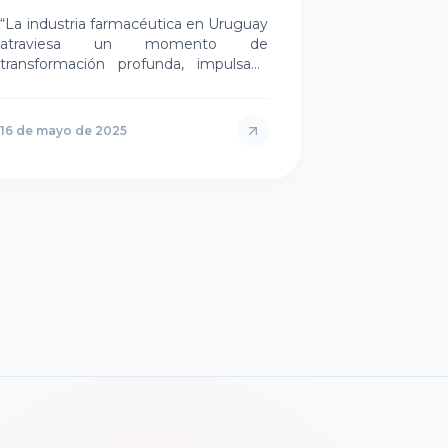
“La industria farmacéutica en Uruguay
atraviesa un momento de
transformación profunda, impulsada
por la necesidad de mejorar su
eficiencia operativa, fortalecer el
cumplimiento reg…
16 de mayo de 2025