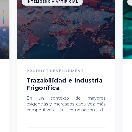
INTELIGENCIA ARTIFICIAL
PRODUCT DEVELOPMENT
Trazabilidad e Industria
Frigorífica
En un contexto de mayores
exigencias y mercados cada vez más
competitivos, la combinación de
blockchain y automatización
transforma la gestión de la cadena
cárnica, aportando mayor…