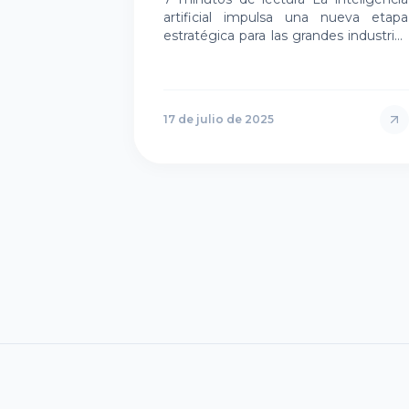
artificial impulsa una nueva etapa
estratégica para las grandes industrias
en Uruguay, pero su verdadero
potencial sólo se revela cuando estas…
17 de julio de 2025