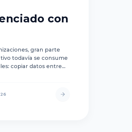
enciado con
izaciones, gran parte
tivo todavía se consume
es: copiar datos entre
 información, revisar
stionar aprobaciones
da que la ope…
026