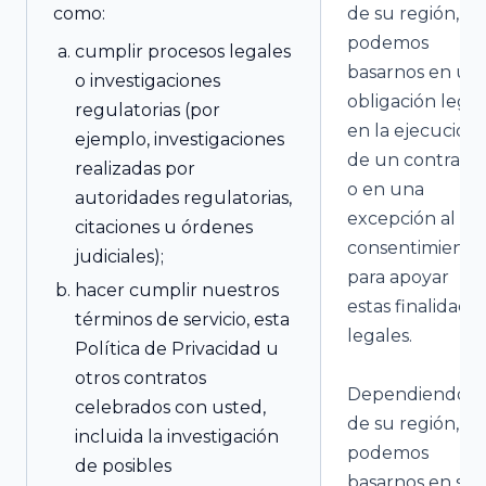
como:
de su región,
podemos
cumplir procesos legales
basarnos en un
o investigaciones
obligación legal
regulatorias (por
en la ejecución
ejemplo, investigaciones
de un contrato
realizadas por
o en una
autoridades regulatorias,
excepción al
citaciones u órdenes
consentimiento
judiciales);
para apoyar
hacer cumplir nuestros
estas finalidade
términos de servicio, esta
legales.
Política de Privacidad u
otros contratos
Dependiendo
celebrados con usted,
de su región,
incluida la investigación
podemos
de posibles
basarnos en su