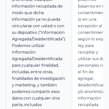
información recopilada de
basarnos en su
modo que dicha
consentimiento
información ya no pueda
(o en una
vincularse con usted o con
excepción al
su dispositivo (“Información
consentimiento)
Agregada/Desidentificada”).
según lo exija la
Podemos utilizar
ley, para
Información
recopilar y
Agregada/Desidentificada
utilizar sus dato
para cualquier finalidad,
personales con
incluidas, entre otras,
el fin de
finalidades de investigación
agregar,
y marketing, y también
desidentificar
podemos compartir esos
y/o anonimizar l
datos con cualquier otra
información
parte, incluidos
recopilada.